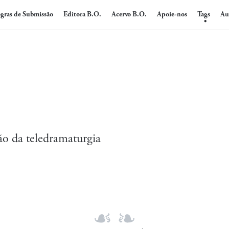
gras de Submissão
Editora B.O.
Acervo B.O.
Apoie-nos
Tags
Au
ão da teledramaturgia