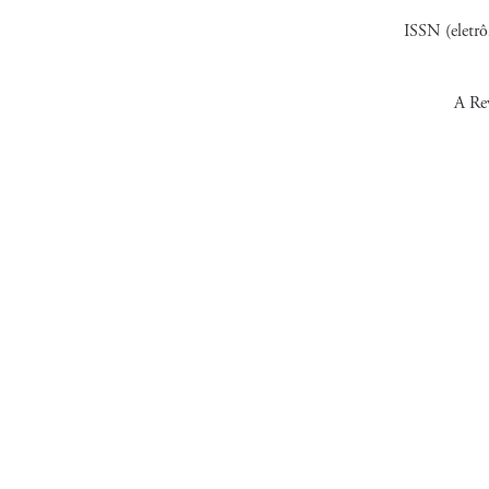
ISSN (eletr
A Rev