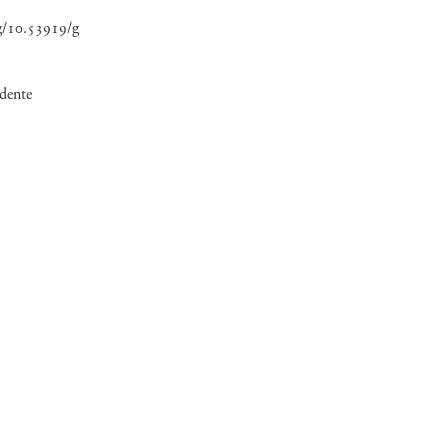
rg/10.53919/g
idente