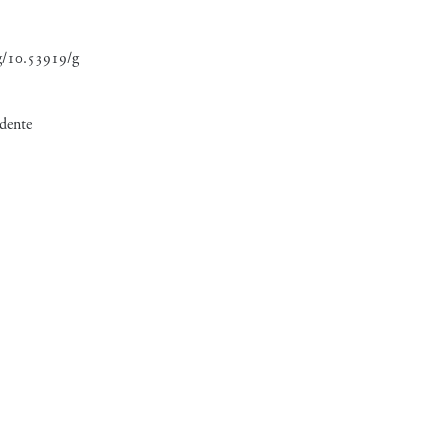
rg/10.53919/g
idente