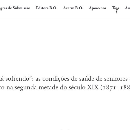
gras de Submissão
Editora B.O.
Acervo B.O.
Apoie-nos
Tags
Au
tá sofrendo”: as condições de saúde de senhore
co na segunda metade do século XIX (1871–18