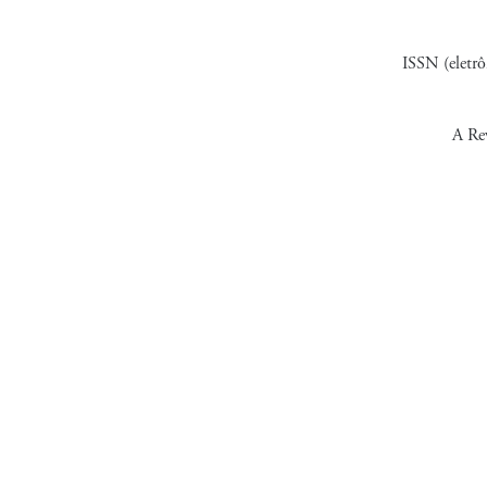
ISSN (eletr
A Rev