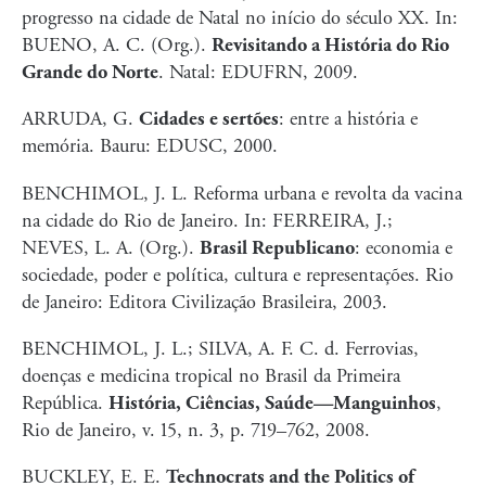
progresso na cidade de Natal no início do século XX. In:
BUENO, A. C. (Org.).
Revisitando a História do Rio
Grande do Norte
. Natal: EDUFRN, 2009.
ARRUDA, G.
Cidades e sertões
: entre a história e
memória. Bauru: EDUSC, 2000.
BENCHIMOL, J. L. Reforma urbana e revolta da vacina
na cidade do Rio de Janeiro. In: FERREIRA, J.;
NEVES, L. A. (Org.).
Brasil Republicano
: economia e
sociedade, poder e política, cultura e representações. Rio
de Janeiro: Editora Civilização Brasileira, 2003.
BENCHIMOL, J. L.; SILVA, A. F. C. d. Ferrovias,
doenças e medicina tropical no Brasil da Primeira
República.
História, Ciências, Saúde—Manguinhos
,
Rio de Janeiro, v. 15, n. 3, p. 719–762, 2008.
BUCKLEY, E. E.
Technocrats and the Politics of