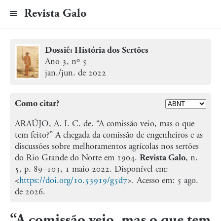
Revista Galo
Dossiê: História dos Sertões
Ano 3, nº 5
jan./jun. de 2022
Como citar?
ARAÚJO, A. I. C. de.
“A comissão veio, mas o que
tem feito?” A chegada da comissão de engenheiros e as
discussões sobre melhoramentos agrícolas nos sertões
do Rio Grande do Norte em 1904.
Revista Galo
, n.
5, p. 89–103, 1 maio 2022.
Disponível em:
<
https://doi.org/10.53919/g5d7
>. Acesso em: 5 ago.
de 2026.
“A comissão veio, mas o que tem