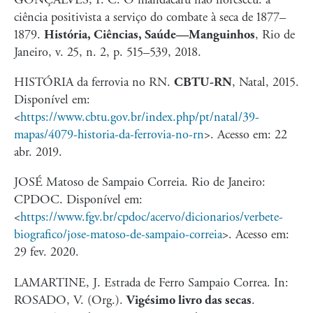
ciência positivista a serviço do combate à seca de 1877–
1879.
História, Ciências, Saúde—Manguinhos
, Rio de
Janeiro, v. 25, n. 2, p. 515–539, 2018.
HISTÓRIA da ferrovia no RN.
CBTU-RN
, Natal, 2015.
Disponível em:
<
https://www.cbtu.gov.br/index.php/pt/natal/39-
mapas/4079-historia-da-ferrovia-no-rn
>
. Acesso em: 22
abr. 2019.
JOSÉ Matoso de Sampaio Correia. Rio de Janeiro:
CPDOC. Disponível em:
<
https://www.fgv.br/cpdoc/acervo/dicionarios/verbete-
biografico/jose-matoso-de-sampaio-correia
>
. Acesso em:
29 fev. 2020.
LAMARTINE, J. Estrada de Ferro Sampaio Correa. In:
ROSADO, V. (Org.).
Vigésimo livro das secas
.