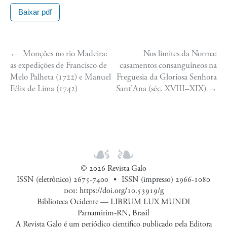
Baixar pdf
←
Monções no rio Madeira:
Nos limites da Norma:
as expedições de Francisco de
casamentos consanguíneos na
Melo Palheta (1722) e Manuel
Freguesia da Gloriosa Senhora
Félix de Lima (1742)
Sant’Ana (séc. XVIII–XIX)
→
© 2026 Revista Galo
ISSN (eletrônico) 2675‑7400
ISSN (impresso) 2966‑1080
doi
:
https://doi.org/10.53919/g
Biblioteca Ocidente — LIBRUM LUX MUNDI
Parnamirim-RN, Brasil
A Revista Galo é um periódico científico publicado pela Editora