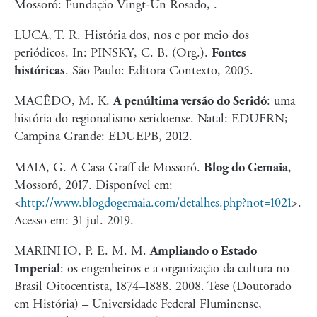
Mossoró: Fundação Vingt-Un Rosado, .
LUCA, T. R. História dos, nos e por meio dos
periódicos. In: PINSKY, C. B. (Org.).
Fontes
históricas
. São Paulo: Editora Contexto, 2005.
MACÊDO, M. K.
A penúltima versão do Seridó
: uma
história do regionalismo seridoense. Natal: EDUFRN;
Campina Grande: EDUEPB, 2012.
MAIA, G. A Casa Graff de Mossoró.
Blog do Gemaia
,
Mossoró, 2017. Disponível em:
<
http://www.blogdogemaia.com/detalhes.php?not=1021
>
.
Acesso em: 31 jul. 2019.
MARINHO, P. E. M. M.
Ampliando o Estado
Imperial
: os engenheiros e a organização da cultura no
Brasil Oitocentista, 1874–1888. 2008. Tese (Doutorado
em História) – Universidade Federal Fluminense,